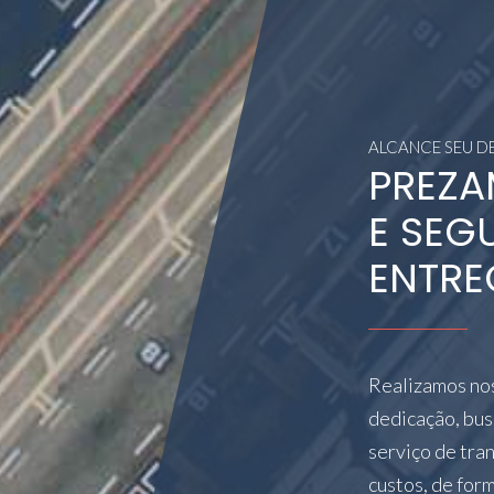
ALCANCE SEU D
PREZA
E SEG
ENTRE
Realizamos nos
dedicação, bu
serviço de tra
custos, de for