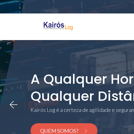
A Qualquer Hor
Enfrentamos
Qualquer Distâ
Qualquer Desafio
Kairós Log é a certeza de agilidade e seguran
Pois Estamos Preparad
SERVIÇOS
QUEM SOMOS?